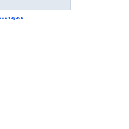
os antiguos
AS
CONTACTO
▲
ervados.