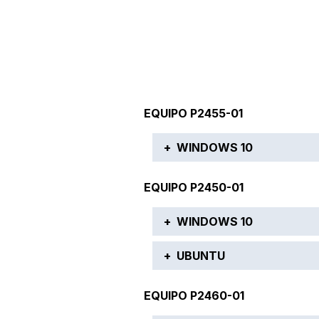
EQUIPO P2455-01
+
WINDOWS 10
Bluetooth AC9560
EQUIPO P2450-01
Chipset
+
WINDOWS 10
IGCC Graficos integrad
+
UBUNTU
Audio Realtek_Audio
GFX Controlador de gr
7265wifi
ZX-E-Ubuntu20.04x64-
EQUIPO P2460-01
ACM Control de acceso 
Cardreader Lector de t