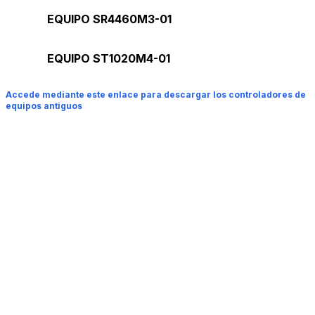
EQUIPO SR4460M3-01
EQUIPO ST1020M4-01
Accede mediante este enlace para descargar los controladores de
equipos antiguos
INICIO
NOSOTROS
PRODUCTOS
NOTAS DE PRENSA
SOPORTE
VENTAS
CONTACTO